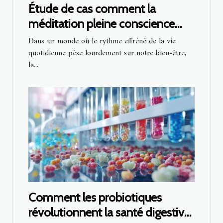
Étude de cas comment la
méditation pleine conscience
transforme la gestion du stress
Dans un monde où le rythme effréné de la vie
quotidien
quotidienne pèse lourdement sur notre bien-être,
la...
Comment les probiotiques
révolutionnent la santé digestive