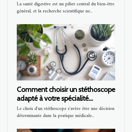
un aperçu des recherches
La santé digestive est un pilier central du bien-être
récentes
général, et la recherche scientifique ne...
Comment choisir un stéthoscope
adapté à votre spécialité
médicale
Le choix d'un stéthoscope s'avère être une décision
déterminante dans la pratique médicale...