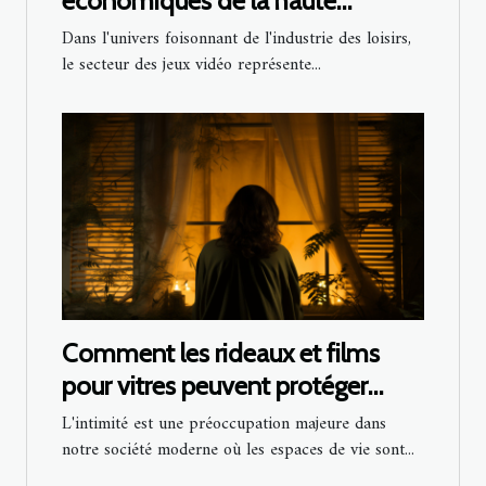
économiques de la haute
technologie dans le secteur des
Dans l'univers foisonnant de l'industrie des loisirs,
jeux vidéo
le secteur des jeux vidéo représente...
Comment les rideaux et films
pour vitres peuvent protéger
votre intimité sans enfreindre la
L'intimité est une préoccupation majeure dans
loi
notre société moderne où les espaces de vie sont...