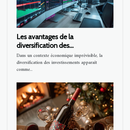
Les avantages de la
diversification des
investissements en période
Dans un contexte économique imprévisible, la
d'incertitude économique
diversification des investissements apparaît
comme...