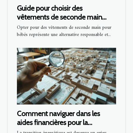
Guide pour choisir des
vêtements de seconde main
pour bébés
Opter pour des vêtements de seconde main pour
bébés représente une alternative responsable et...
Comment naviguer dans les
aides financières pour la
rénovation énergétique ?
La transition énergétique est devenue un enjeu