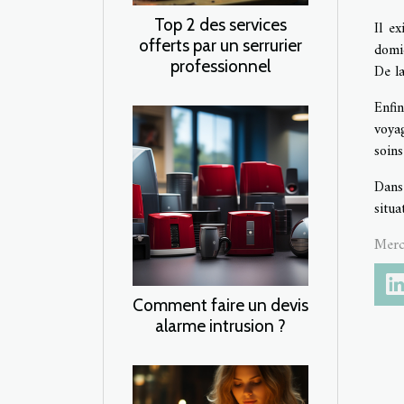
Top 2 des services
Il e
offerts par un serrurier
domic
professionnel
De l
Enfi
voya
soins
Dans 
situa
Merc
Comment faire un devis
alarme intrusion ?