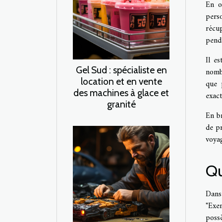
En o
pers
récup
pend
Il e
Gel Sud : spécialiste en
nomb
location et en vente
que 
des machines à glace et
exact
granité
En br
de pr
voyag
Qu
Dans
"Exe
poss