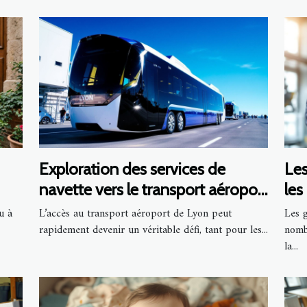
Exploration des services de
Les
navette vers le transport aéroport
les
de Lyon
u à
L’accès au transport aéroport de Lyon peut
Les g
rapidement devenir un véritable défi, tant pour les...
nomb
la...