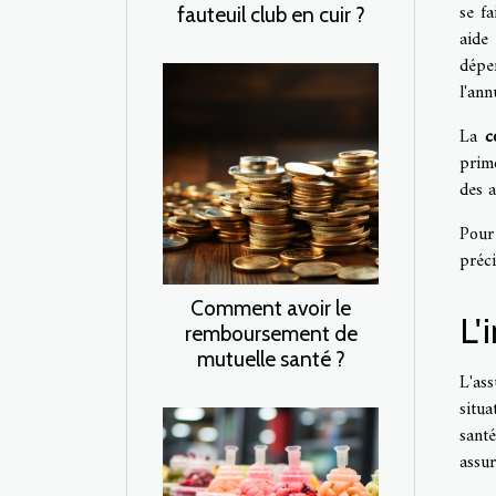
se f
fauteuil club en cuir ?
aide
dépen
l'ann
La
c
primo
des 
Pou
préci
Comment avoir le
L'
remboursement de
mutuelle santé ?
L'as
situ
sant
assur